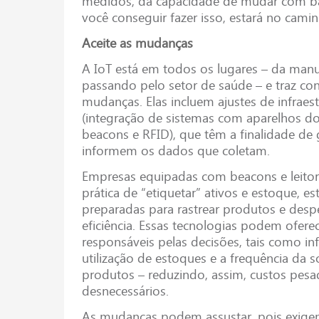
medidos, da capacidade de mudar com ba
você conseguir fazer isso, estará no caminh
Aceite as mudanças
A IoT está em todos os lugares – da manu
passando pelo setor de saúde – e traz co
mudanças. Elas incluem ajustes de infraestr
(integração de sistemas com aparelhos d
beacons e RFID), que têm a finalidade de 
informem os dados que coletam.
Empresas equipadas com beacons e leito
prática de “etiquetar” ativos e estoque, 
preparadas para rastrear produtos e desp
eficiência. Essas tecnologias podem oferec
responsáveis pelas decisões, tais como i
utilização de estoques e a frequência da s
produtos – reduzindo, assim, custos pesa
desnecessários.
As mudanças podem assustar, pois exige