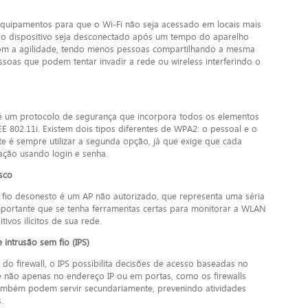
 equipamentos para que o Wi-Fi não seja acessado em locais mais
 o dispositivo seja desconectado após um tempo do aparelho
com a agilidade, tendo menos pessoas compartilhando a mesma
essoas que podem tentar invadir a rede ou wireless interferindo o
 é um protocolo de segurança que incorpora todos os elementos
 802.11i. Existem dois tipos diferentes de WPA2: o pessoal e o
te é sempre utilizar a segunda opção, já que exige que cada
ação usando login e senha.
sco
fio desonesto é um AP não autorizado, que representa uma séria
portante que se tenha ferramentas certas para monitorar a WLAN
tivos ilícitos de sua rede.
intrusão sem fio (IPS)
o firewall, o IPS possibilita decisões de acesso baseadas no
e não apenas no endereço IP ou em portas, como os firewalls
Também podem servir secundariamente, prevenindo atividades
as.