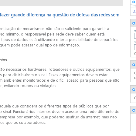
azer grande diferença na questão de defesa das redes sem
enticação de mecanismos não são o suficiente para garantir a
e
o mínimo, o responsável pela rede deve saber quem está
tipos de dados está utilizando e ter a possibilidade de separá-los
s
quem pode acessar qual tipo de informação.
C
ntos
ão necessários hardwares, roteadores e outros equipamentos, que
C
s para distribuírem o sinal. Esses equipamentos devem estar
s
em ambientes monitorados e de difícil acesso para pessoas que não
r, evitando roubos ou violações.
C
quela que considera os diferentes tipos de públicos que por
 o sinal. Funcionários internos devem acessar uma rede diferente de
a empresa por exemplo, que poderão usufruir da Internet, mas não
ios que os colaboradores.