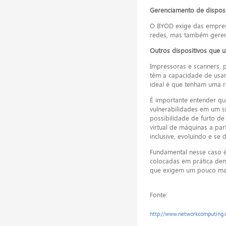
Gerenciamento de disposi
O BYOD exige das empresa
redes, mas também geren
Outros dispositivos que ut
Impressoras e scanners,
têm a capacidade de usar
ideal é que tenham uma re
É importante entender qu
vulnerabilidades em um s
possibilidade de furto de
virtual de máquinas a par
inclusive, evoluindo e se
Fundamental nesse caso é
colocadas em prática den
que exigem um pouco mai
Fonte:
http://www.networkcomputing.