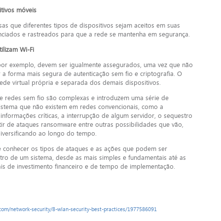
tivos móveis
s que diferentes tipos de dispositivos sejam aceitos em suas
ciados e rastreados para que a rede se mantenha em segurança.
ilizam Wi-Fi
 por exemplo, devem ser igualmente assegurados, uma vez que não
 a forma mais segura de autenticação sem fio e criptografia. O
de virtual própria e separada dos demais dispositivos.
e redes sem fio são complexas e introduzem uma série de
istema que não existem em redes convencionais, como a
 informações críticas, a interrupção de algum servidor, o sequestro
tir de ataques ransomware entre outras possibilidades que vão,
 diversificando ao longo do tempo.
 conhecer os tipos de ataques e as ações que podem ser
tro de um sistema, desde as mais simples e fundamentais até as
s de investimento financeiro e de tempo de implementação.
com/network-security/8-wlan-security-best-practices/1977586091