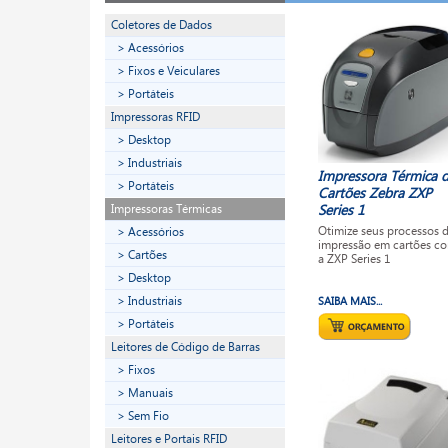
Coletores de Dados
> Acessórios
> Fixos e Veiculares
> Portáteis
Impressoras RFID
> Desktop
> Industriais
Impressora Térmica 
> Portáteis
Cartões Zebra ZXP
Impressoras Térmicas
Series 1
Otimize seus processos 
> Acessórios
impressão em cartões c
> Cartões
a ZXP Series 1
> Desktop
> Industriais
SAIBA MAIS...
> Portáteis
Leitores de Código de Barras
> Fixos
> Manuais
> Sem Fio
Leitores e Portais RFID