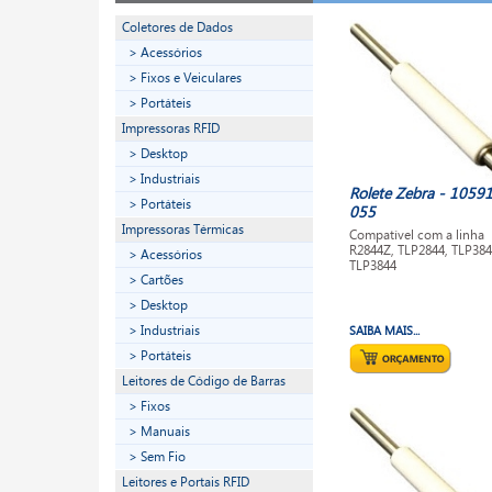
Coletores de Dados
> Acessórios
> Fixos e Veiculares
> Portáteis
Impressoras RFID
> Desktop
> Industriais
Rolete Zebra - 1059
> Portáteis
055
Impressoras Térmicas
Compatível com a linha
R2844Z, TLP2844, TLP384
> Acessórios
TLP3844
> Cartões
> Desktop
> Industriais
SAIBA MAIS...
> Portáteis
Leitores de Código de Barras
> Fixos
> Manuais
> Sem Fio
Leitores e Portais RFID