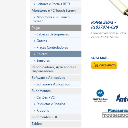
> Leitores e Portais RFID
Monitores e PC Touch Screen
> Monitores e PC Touch
Screen
Rolete Zebra -
P1037974-028
Peças
Compatível com a linha
> Cabeças de Impressão
Zebra ZT200 Series
> Outros
> Placas Controladoras
> Roletes
SAIBA MAIS...
> Sensores
Rebobinadores, Aplicadores e
Dispensadores
Software e Aplicativos
> Software e Aplicativos
Suprimentos
> Cartões PVC
> Etiquetas e Rótulos
> Ribbons
Suprimentos RFID
Tablets